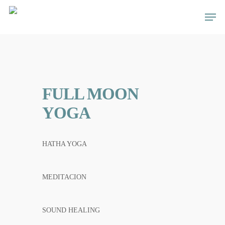
Skip
Men
to
main
content
FULL MOON
YOGA
HATHA YOGA
MEDITACION
SOUND HEALING