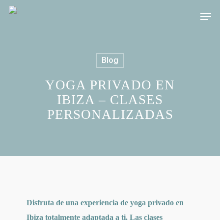
Skip
Men
to
main
content
Blog
YOGA PRIVADO EN
IBIZA – CLASES
PERSONALIZADAS
Disfruta de una experiencia de yoga privado en
Ibiza totalmente adaptada a ti. Las clases