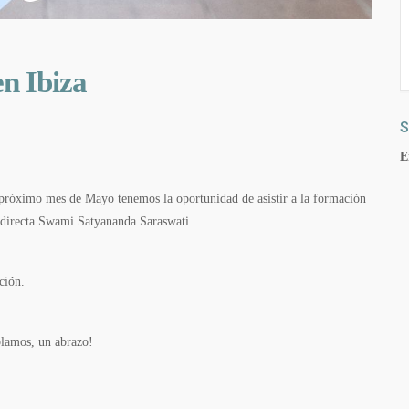
n Ibiza
S
E
l próximo mes de Mayo tenemos la oportunidad de asistir a la formación
n directa Swami Satyananda Saraswati.
ción.
blamos, un abrazo!